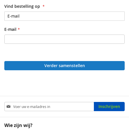
Vind bestelling op
E-mail
Verder samenstellen
Abonneer
Inschrijven
u
op
onze
Wie zijn wij?
nieuwsbrief