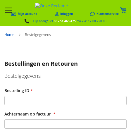
W
Mijn account
Inloggen
Klantenservice
06 - 51 463 475
Hulp nodig? Bel
ma - vr: 12:00 - 20.00
Home
Bestelgegevens
Bestellingen en Retouren
Bestelgegevens
Bestelling ID
Achternaam op factuur