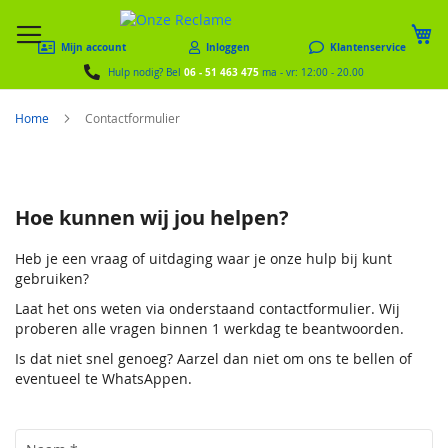
W
Mijn account
Inloggen
Klantenservice
06 - 51 463 475
Hulp nodig? Bel
ma - vr: 12:00 - 20.00
Home
Contactformulier
Hoe kunnen wij jou helpen?
Heb je een vraag of uitdaging waar je onze hulp bij kunt
gebruiken?
Laat het ons weten via onderstaand contactformulier. Wij
proberen alle vragen binnen 1 werkdag te beantwoorden.
Is dat niet snel genoeg? Aarzel dan niet om ons te bellen of
eventueel te WhatsAppen.