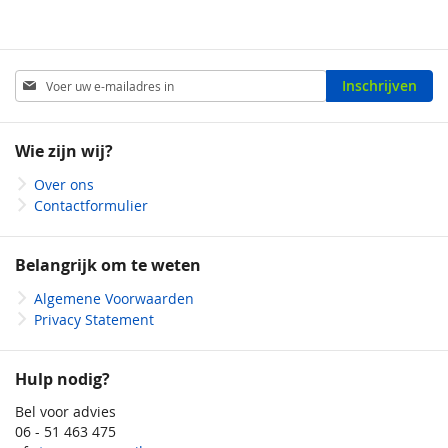
Abonneer
Inschrijven
u
op
onze
Wie zijn wij?
nieuwsbrief
Over ons
Contactformulier
Belangrijk om te weten
Algemene Voorwaarden
Privacy Statement
Hulp nodig?
Bel voor advies
06 - 51 463 475