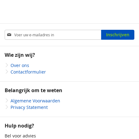
Abonneer
Inschrijven
u
op
onze
Wie zijn wij?
nieuwsbrief
Over ons
Contactformulier
Belangrijk om te weten
Algemene Voorwaarden
Privacy Statement
Hulp nodig?
Bel voor advies