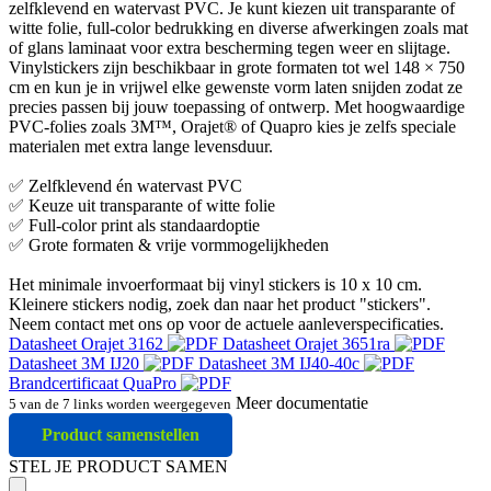
zelfklevend en watervast PVC. Je kunt kiezen uit transparante of
witte folie, full-color bedrukking en diverse afwerkingen zoals mat
of glans laminaat voor extra bescherming tegen weer en slijtage.
Vinylstickers zijn beschikbaar in grote formaten tot wel 148 × 750
cm en kun je in vrijwel elke gewenste vorm laten snijden zodat ze
precies passen bij jouw toepassing of ontwerp. Met hoogwaardige
PVC-folies zoals 3M™, Orajet® of Quapro kies je zelfs speciale
materialen met extra lange levensduur.
✅ Zelfklevend én watervast PVC
✅ Keuze uit transparante of witte folie
✅ Full-color print als standaardoptie
✅ Grote formaten & vrije vormmogelijkheden
Het minimale invoerformaat bij vinyl stickers is 10 x 10 cm.
Kleinere stickers nodig, zoek dan naar het product "stickers".
Neem contact met ons op voor de actuele aanleverspecificaties.
Datasheet Orajet 3162
Datasheet Orajet 3651ra
Datasheet 3M IJ20
Datasheet 3M IJ40-40c
Brandcertificaat QuaPro
Meer documentatie
5 van de 7 links worden weergegeven
Product samenstellen
STEL JE PRODUCT SAMEN