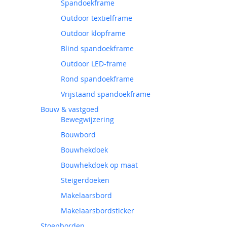
Spandoekframe
Outdoor textielframe
Outdoor klopframe
Blind spandoekframe
Outdoor LED-frame
Rond spandoekframe
Vrijstaand spandoekframe
Bouw & vastgoed
Bewegwijzering
Bouwbord
Bouwhekdoek
Bouwhekdoek op maat
Steigerdoeken
Makelaarsbord
Makelaarsbordsticker
Stoepborden