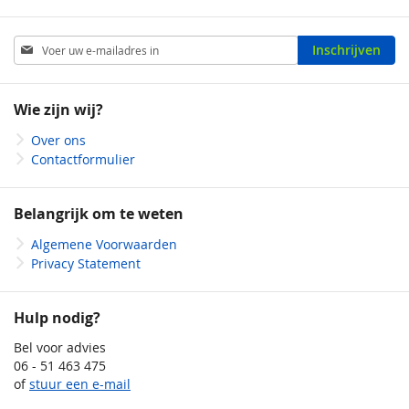
Abonneer
Inschrijven
u
op
onze
Wie zijn wij?
nieuwsbrief
Over ons
Contactformulier
Belangrijk om te weten
Algemene Voorwaarden
Privacy Statement
Hulp nodig?
Bel voor advies
06 - 51 463 475
of
stuur een e-mail