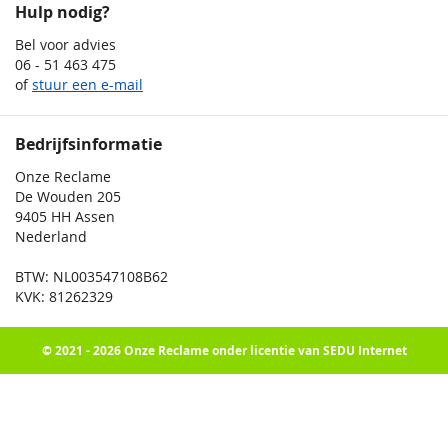
Hulp nodig?
Bel voor advies
06 - 51 463 475
of
stuur een e-mail
Bedrijfsinformatie
Onze Reclame
De Wouden 205
9405 HH Assen
Nederland
BTW: NL003547108B62
KVK: 81262329
© 2021 - 2026 Onze Reclame onder licentie van SEDU Internet