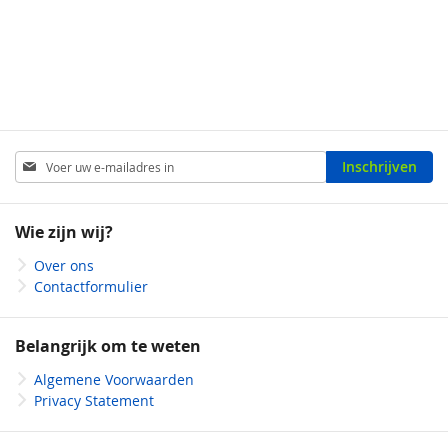
Abonneer
Inschrijven
u
op
onze
Wie zijn wij?
nieuwsbrief
Over ons
Contactformulier
Belangrijk om te weten
Algemene Voorwaarden
Privacy Statement