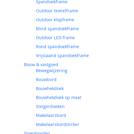
Spandoekframe
Outdoor textielframe
Outdoor klopframe
Blind spandoekframe
Outdoor LED-frame
Rond spandoekframe
Vrijstaand spandoekframe
Bouw & vastgoed
Bewegwijzering
Bouwbord
Bouwhekdoek
Bouwhekdoek op maat
Steigerdoeken
Makelaarsbord
Makelaarsbordsticker
Stoepborden